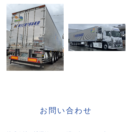
お
問
い
合
わ
せ