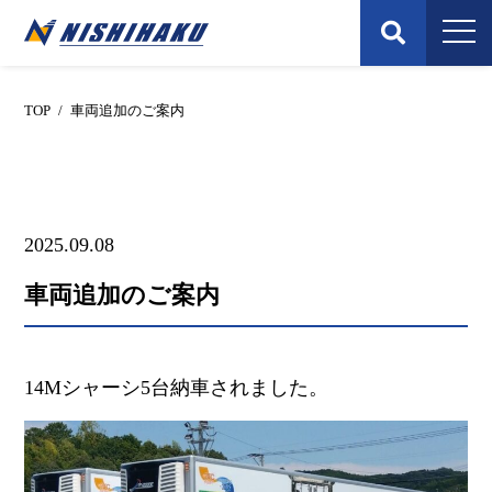
Skip
to
content
TOP
/
車両追加のご案内
2025.09.08
車両追加のご案内
14M
シャーシ
5
台納車されました。