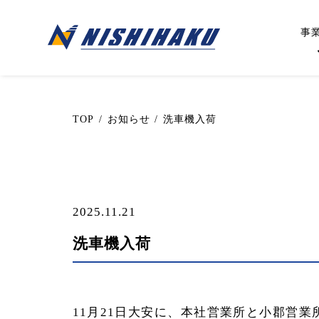
Skip
to
事
content
TOP
/
お知らせ
/
洗車機入荷
2025.11.21
洗車機入荷
11
月
21
日大安に、本社営業所と小郡営業